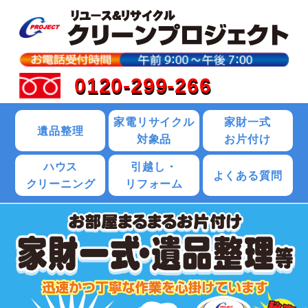
0120-299-266
家電リサイクル
家財一式
遺品整理
対象品
お片付け
ハウス
引越し・
よくある質問
クリーニング
リフォーム