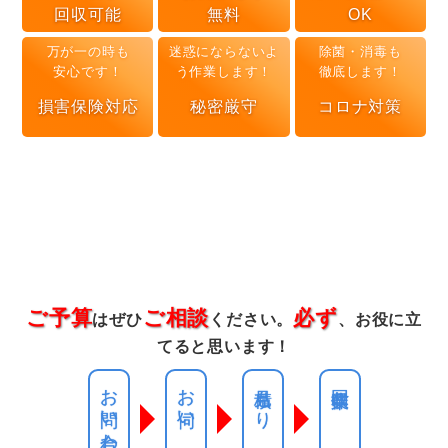
回収可能
無料
OK
万が一の時も
迷惑にならないよ
除菌・消毒も
安心です！
う作業します！
徹底します！
損害保険対応
秘密厳守
コロナ対策
ご予算
ご相談
必ず
はぜひ
ください。
、お役に立
てると思います！
お問い合わせ
お伺い
見積もり
回収作業