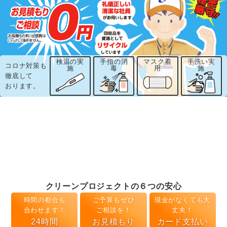
検温の実
手指の消
マスク着
手洗い実
コロナ対策も
施
毒
用
施
徹底して
おります。
クリーンプロジェクトの６つの安心
時間の都合も
ご予算もぜひ
現金がなくても大
合わせます！
ご相談を！
丈夫！
24時間
お見積もり
カード支払い